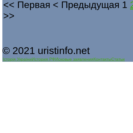
<<
Первая
<
Предыдущая
1
>>
© 2021 uristinfo.net
Історія України
История РФ
Исковые заявления
Контакты
Статьи