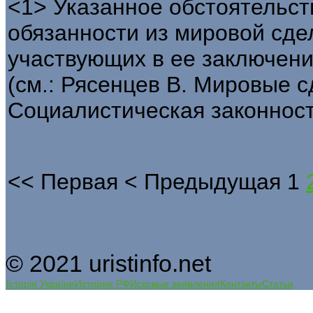
<1> Указанное обстоятельст
обязанности из мировой сдел
участвующих в ее заключении
(см.: Рясенцев В. Мировые с
Социалистическая законность.
<<
Первая
<
Предыдущая
1
© 2021 uristinfo.net
Історія України
История РФ
Исковые заявления
Контакты
Статьи