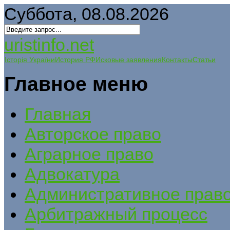
Суббота, 08.08.2026
uristinfo.net
Історія України
История РФ
Исковые заявления
Контакты
Статьи
Главное меню
Главная
Авторское право
Аграрное право
Адвокатура
Административное прав
Арбитражный процесс