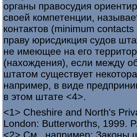
органы правосудия ориентир
своей компетенции, называ
контактов (minimum contacts 
праву юрисдикция судов шта
не имеющее на его территор
(нахождения), если между о
штатом существует некотора
например, в виде предприни
в этом штате <4>.
<1> Cheshire and North's Priva
London: Butterworths, 1999. P
<2> См., например: Законы ш