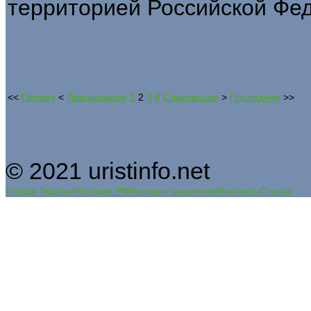
территорией Российской Фе
<<
Первая
<
Предыдущая
1
2
3
4
Следующая
>
Последняя
>>
© 2021 uristinfo.net
Історія України
История РФ
Исковые заявления
Контакты
Статьи