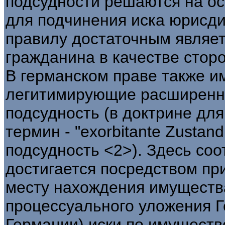
подсудности решаются на ос
для подчинения иска юрисд
правилу достаточным являет
гражданина в качестве стор
В германском праве также и
легитимирующие расширен
подсудность (в доктрине дл
термин - "exorbitante Zustand
подсудность <2>). Здесь со
достигается посредством пр
месту нахождения имущества
процессуального уложения Г
Германии) иски по имуществ