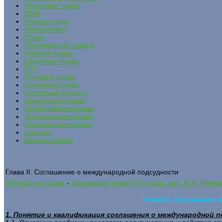
Налоговое право
ОБЖ
Охрана труда
Политология
Право
Прокурорский надзор
Римское право
Семейное право
ТГП
Трудовое право
Уголовное право
Уголовный процесс
Финансовое право
Хозяйственное право
Экологическое право
Учебные материалы
Кодексы
Военное право
Глава II. Соглашение о международной подсудности
Договорное право
-
Договорное право (Под общ. ред. М.А. Рожко
Глава II. Соглашение
1. Понятие и квалификация соглашения о международной 