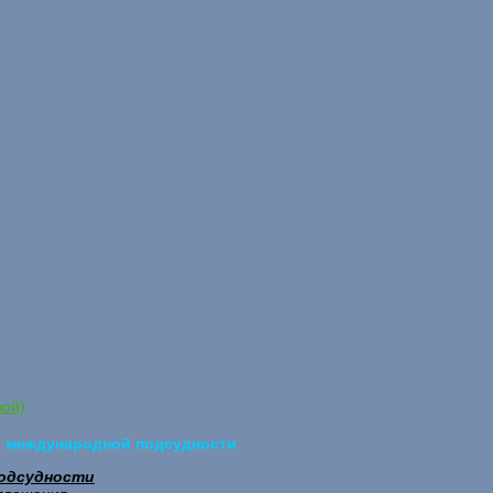
вой)
 о международной подсудности
подсудности