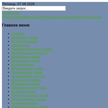
Пятница, 07.08.2026
uristinfo.net
Історія України
История РФ
Исковые заявления
Контакты
Статьи
Главное меню
Главная
Авторское право
Аграрное право
Адвокатура
Административное право
Арбитражный процесс
Банковское право
Бюджетное право
Водное право
Всемирная история
Гражданское право
Гражданский процесс
Договорное право
Жилищное право
Избирательное право
История права
Конституционное право
Корпоративное право
Криминалистика
Международное право