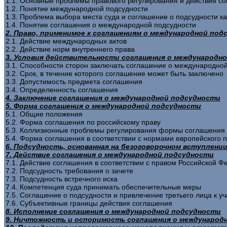
1.1. Основные проблемы правового регулирования и действия с
1.2. Понятие международной подсудности
1.3. Проблема выбора места суда и соглашение о подсудности к
1.4. Понятие соглашения о международной подсудности
2. Право, применимое к соглашениям о международной по
2.1. Действие международных актов
2.2. Действие норм внутреннего права
3. Условия действительности соглашения о международн
3.1. Способности сторон заключать соглашение о международно
3.2. Срок, в течение которого соглашение может быть заключено
3.3. Допустимость предмета соглашения
3.4. Определенность соглашения
4. Заключение соглашения о международной подсудности
5. Форма соглашения о международной подсудности
5.1. Общие положения
5.2. Форма соглашения по российскому праву
5.3. Коллизионные проблемы регулирования формы соглашения
5.4. Форма соглашения в соответствии с нормами европейского 
6. Подсудность, основанная на безоговорочном вступлени
7. Действие соглашения о международной подсудности
7.1. Действие соглашения в соответствии с правом Российской 
7.2. Подсудность требования о зачете
7.3. Подсудность встречного иска
7.4. Компетенция суда принимать обеспечительные меры
7.5. Соглашение о подсудности и привлечение третьего лица к у
7.6. Субъективные границы действия соглашения
8. Исполнение соглашения о международной подсудности
9. Ничтожность и оспоримость соглашения о международ