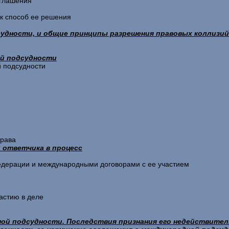
оглашения
ак способ ее решения
дсудности, и общие принципы разрешения правовых коллизий
ой подсудности
й подсудности
права
и ответчика в процесс
Федерации и международными договорами с ее участием
частию в деле
ной подсудности. Последствия признания его недействите