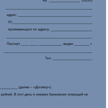
КБ "________________" (ООО)
_____________________________________________
адрес: ______________________________________.
От_________________________________________,
проживающего по адресу: _____________________,
____________________________________________.
Паспорт ____ ____ ____________, выдан ________ г.
______________________________________________
Тел. ____________________.
_________ (далее – «Договор»).
ублей. В этот день я никаких банковских операций не