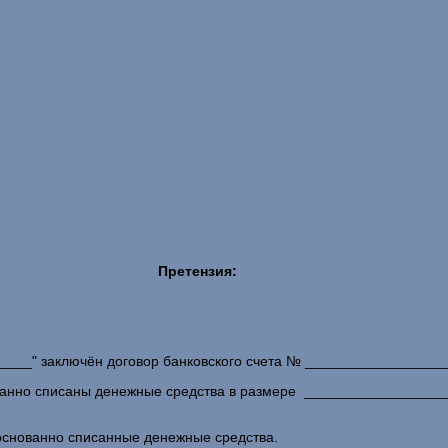
Претензия:
____" заключён договор банковского счета № __________________
ованно списаны денежные средства в размере __________________ р
основанно списанные денежные средства.