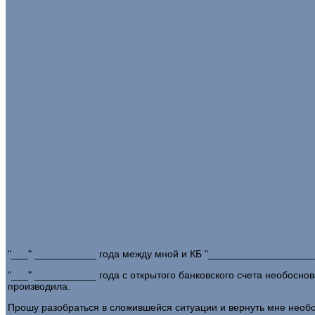
"___" ___________ года между мной и КБ "___________________
"___" ___________ года с открытого банковского счета необосн
производила.
Прошу разобраться в сложившейся ситуации и вернуть мне необ