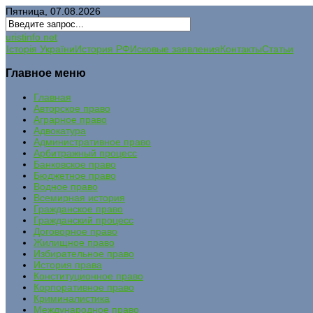
Пятница, 07.08.2026
uristinfo.net
Історія України
История РФ
Исковые заявления
Контакты
Статьи
Главное меню
Главная
Авторское право
Аграрное право
Адвокатура
Административное право
Арбитражный процесс
Банковское право
Бюджетное право
Водное право
Всемирная история
Гражданское право
Гражданский процесс
Договорное право
Жилищное право
Избирательное право
История права
Конституционное право
Корпоративное право
Криминалистика
Международное право