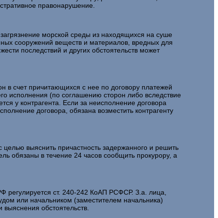
нистративное правонарушение.
загрязнение морской среды из находящихся на суше
нных сооружений веществ и материалов, вредных для
жести последствий и других обстоятельств может
н в счет причитающихся с нее по договору платежей
его исполнения (по соглашению сторон либо вследствие
ется у контрагента. Если за неисполнение договора
исполнение договора, обязана возместить контрагенту
 целью выяснить причастность задержанного и решить
ель обязаны в течение 24 часов сообщить прокурору, а
егулируется ст. 240-242 КоАП РСФСР. З.а. лица,
судом или начальником (заместителем начальника)
и выяснения обстоятельств.