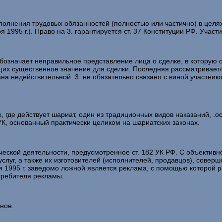
олнения трудовых обязанностей (полностью или частично) в целях
 1995 г.). Право на 3. гарантируется ст. 37 Конституции РФ. Участ
означает неправильное представление лица о сделке, в которую 
х существенное значение для сделки. Последняя рассматривается 
на недействительной. 3. не обязательно связано с виной участнико
де действует шариат, один из традиционных видов наказаний, .о
 УК, основанный практически целиком на шариатских законах.
ой деятельности, предусмотренное ст. 182 УК РФ. С объективно
слуг, а также их изготовителей (исполнителей, продавцов), совер
ня 1995 г. заведомо ложной является реклама, с помощью которой 
требителя рекламы.
ное.