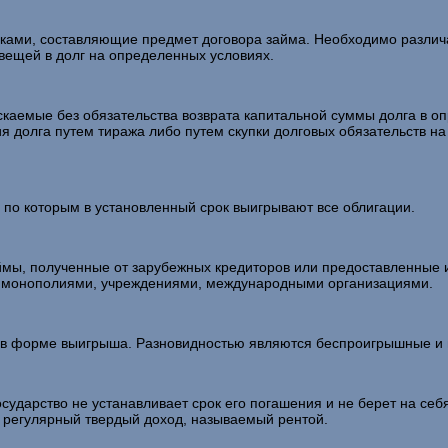
ами, составляющие предмет договора займа. Необходимо различать 
вещей в долг на определенных условиях.
емые без обязательства возврата капитальной суммы долга в опр
я долга путем тиража либо путем скупки долговых обязательств на
 которым в установленный срок выигрывают все облигации.
мы, полученные от зарубежных кредиторов или предоставленные 
, монополиями, учреждениями, международными организациями.
в форме выигрыша. Разновидностью являются беспроигрышные и
сударство не устанавливает срок его погашения и не берет на себя
й регулярный твердый доход, называемый рентой.