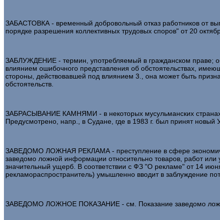
ЗАБАСТОВКА - временный добровольный отказ работников от вып
порядке разрешения коллективных трудовых споров" от 20 октября
ЗАБЛУЖДЕНИЕ - термин, употребляемый в гражданском праве; об
влиянием ошибочного представления об обстоятельствах, имеющи
стороны, действовавшей под влиянием 3., она может быть призна
обстоятельств.
ЗАБРАСЫВАНИЕ КАМНЯМИ - в некоторых мусульманских странах, г
Предусмотрено, напр., в Судане, где в 1983 г. был принят новый
ЗАВЕДОМО ЛОЖНАЯ РЕКЛАМА - преступление в сфере экономическ
заведомо ложной информации относительно товаров, работ или у
значительный ущерб. В соответствии с ФЗ "О рекламе" от 14 ию
рекламораспространитель) умышленно вводит в заблуждение по
ЗАВЕДОМО ЛОЖНОЕ ПОКАЗАНИЕ - см. Показание заведомо лож