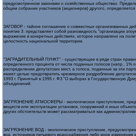
предусмотренном законами о хозяйственных обществах. Пределы в
общем собрании участников (акционеров) другого, определяется
ЗАГОВОР - тайное соглашение о совместных организованных дей
понятие 3. представляет собой разновидность "организации злоу
выражение в конкретных действиях, которое направлено на полит
целостность национальной территории.
"ЗАГРАДИТЕЛЬНЫЙ ПУНКТ" - существующее в ряде стран правило
определенного процента от числа поданных голосов (напр., 1% от
распределении депутатских мест, а голоса, поданные за эти парт
имеет целью предотвратить чрезмерное раздробление депутатск
1993 г. Принятый в 1995 г. ФЗ "О выборах в Государственную Д
объединений.
ЗАГРЯЗНЕНИЕ АТМОСФЕРЫ - экологическое преступление, предус
веществ или эксплуатации установок, сооружений и иных объекто
других обстоятельств может рассматриваться как администрати
ЗАГРЯЗНЕНИЕ ВОД - экологическое преступление, предусмотренн
вод, источников питьевого водоснабжения либо иное изменение 