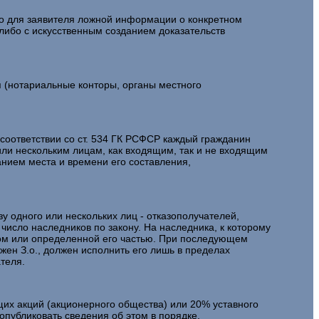
о для заявителя ложной информации о конкретном
либо с искусственным созданием доказательств
 (нотариальные конторы, органы местного
соответствии со ст. 534 ГК РСФСР каждый гражданин
или нескольким лицам, как входящим, так и не входящим
анием места и времени его составления,
 одного или нескольких лиц - отказополучателей,
число наследников по закону. На наследника, к которому
мом или определенной его частью. При последующем
жен З.о., должен исполнить его лишь в пределах
теля.
 акций (акционерного общества) или 20% уставного
опубликовать сведения об этом в порядке,