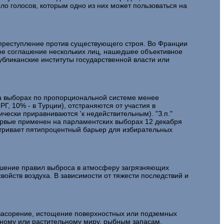
ло голосов, которым одно из них может пользоваться на
 преступление против существующего строя. Во Франции
акое соглашение нескольких лиц, нашедшее объективное
убликанские институты государственной власти или
а выборах по пропорциональной системе менее
Г, 10% - в Турции), отстраняются от участия в
ически приравниваются 'к недействительным). "З.п."
ервые применен на парламентских выборах 12 декабря
атривает пятипроцентный барьер для избирательных
ушение правил выброса в атмосферу загрязняющих
войств воздуха. В зависимости от тяжести последствий и
 засорение, истощение поверхностных или подземных
тному или растительному миру, рыбным запасам,