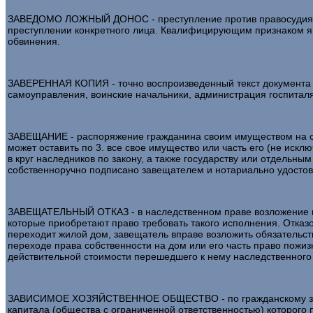
ЗАВЕДОМО ЛОЖНЫЙ ДОНОС - преступление против правосудия, пр
преступлении конкретного лица. Квалифицирующим признаком яв
обвинения.
ЗАВЕРЕННАЯ КОПИЯ - точно воспроизведенный текст документа с
самоуправления, воинские начальники, администрация госпиталя
ЗАВЕЩАНИЕ - распоряжение гражданина своим имуществом на слу
может оставить по 3. все свое имущество или часть его (не ис
в круг наследников по закону, а также государству или отдельн
собственноручно подписано завещателем и нотариально удостов
ЗАВЕЩАТЕЛЬНЫЙ ОТКАЗ - в наследственном праве возложение на н
которые приобретают право требовать такого исполнения. Отказо
переходит жилой дом, завещатель вправе возложить обязательс
переходе права собственности на дом или его часть право пожиз
действительной стоимости перешедшего к нему наследственного
ЗАВИСИМОЕ ХОЗЯЙСТВЕННОЕ ОБЩЕСТВО - по гражданскому законо
капитала (общества с ограниченной ответственностью) которого