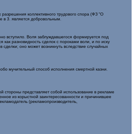
 разрешения коллективного трудового спора (ФЗ "О
ие в 3. является добровольным.
оно вступило. Воля заблуждавшегося формируется под
как разновидность сделок с пороками воли, и по иску
в сделки; оно может возникнуть вследствие случайных
собо мучительный способ исполнения смертной казни.
й стороны представляет собой использование в рекламе
шенное из корыстной заинтересованности и причинившее
рекламодатель (рекламопроизводитель,