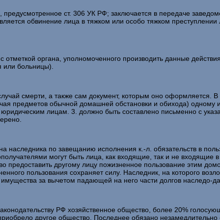
едусмотренное ст. 306 УК РФ; заключается в передаче заведом
ляется обвинение лица в тяжком или особо тяжком преступлении 
 отметкой органа, уполномоченного производить данные действия
 или больницы).
чай смерти, а также сам документ, которым оно оформляется. В 
ключая предметов обычной домашней обстановки и обихода) одному 
ым юридическим лицам. 3. должно быть составлено письменно с указ
ерено.
аследника по завещанию исполнения к.-л. обязательств в пользу
получателями могут быть лица, как входящие, так и не входящие в 
тво предоставить другому лицу пожизненное пользование этим до
ненного пользования сохраняет силу. Наследник, на которого возло
 имущества за вычетом падающей на него части долгов наследо-да
дательству РФ хозяйственное общество, более 20% голосующих
 приобрело другое общество. Последнее обязано незамедлительно 