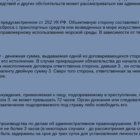
ледствий и других обстоятельств может рассматриваться как адми
едусмотренное ст. 252 УК РФ. Объективную сторону составляют 
сброса с транспортных средств или возведенных в море искусстве
правомерному использованию морской среды. В зависимости от тя
Ф - денежная сумма, выдаваемая одной из договаривающихся сторо
т его исполнение. В случае прекращения обязательства до начала 
а неисполнение договора ответственна сторона, давшая 3., он оста
рагенту двойную сумму 3. Сверх того сторона, ответственная за не
ое.
уждения, применяемая к лицу, подозреваемому в преступлении, с
Срок 3. не может превышать 72 часов. Орган дознания или следоват
а заключение подозреваемого под стражу либо освободить его.
водства по делам об административном правонарушении. В РФ р
не более 3 часов (в некоторых случаях - до рассмотрения дела 
быть задержаны на срок до трех суток для установления личности 