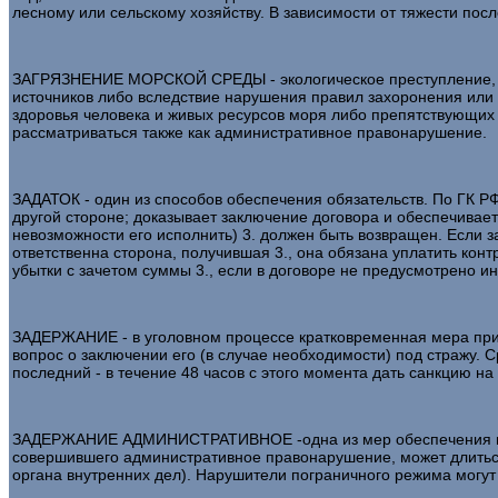
лесному или сельскому хозяйству. В зависимости от тяжести пос
ЗАГРЯЗНЕНИЕ МОРСКОЙ СРЕДЫ - экологическое преступление, пр
источников либо вследствие нарушения правил захоронения или 
здоровья человека и живых ресурсов моря либо препятствующих 
рассматриваться также как административное правонарушение.
ЗАДАТОК - один из способов обеспечения обязательств. По ГК Р
другой стороне; доказывает заключение договора и обеспечивае
невозможности его исполнить) 3. должен быть возвращен. Если з
ответственна сторона, получившая 3., она обязана уплатить конт
убытки с зачетом суммы 3., если в договоре не предусмотрено ин
ЗАДЕРЖАНИЕ - в уголовном процессе кратковременная мера прин
вопрос о заключении его (в случае необходимости) под стражу. 
последний - в течение 48 часов с этого момента дать санкцию н
ЗАДЕРЖАНИЕ АДМИНИСТРАТИВНОЕ -одна из мер обеспечения произ
совершившего административное правонарушение, может длиться 
органа внутренних дел). Нарушители пограничного режима могут 