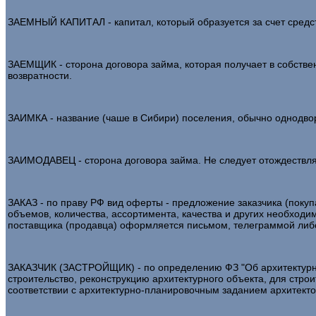
ЗАЕМНЫЙ КАПИТАЛ - капитал, который образуется за счет средств
ЗАЕМЩИК - сторона договора займа, которая получает в собстве
возвратности.
ЗАИМКА - название (чаше в Сибири) поселения, обычно однодворно
ЗАИМОДАВЕЦ - сторона договора займа. Не следует отождествлять
ЗАКАЗ - по праву РФ вид оферты - предложение заказчика (покупа
объемов, количества, ассортимента, качества и других необход
поставщика (продавца) оформляется письмом, телеграммой либо
ЗАКАЗЧИК (ЗАСТРОЙЩИК) - по определению ФЗ "Об архитектурной
строительство, реконструкцию архитектурного объекта, для строи
соответствии с архитектурно-планировочным заданием архитект