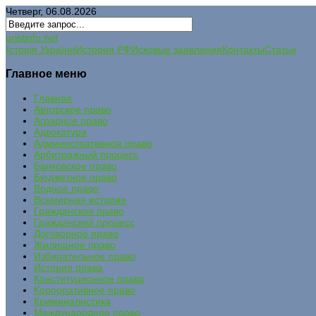
Четверг, 06.08.2026
uristinfo.net
Історія України
История РФ
Исковые заявления
Контакты
Статьи
Главное меню
Главная
Авторское право
Аграрное право
Адвокатура
Административное право
Арбитражный процесс
Банковское право
Бюджетное право
Водное право
Всемирная история
Гражданское право
Гражданский процесс
Договорное право
Жилищное право
Избирательное право
История права
Конституционное право
Корпоративное право
Криминалистика
Международное право