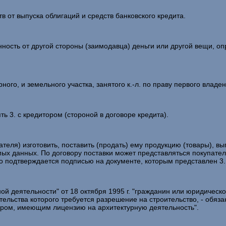
 от выпуска облигаций и средств банковского кредита.
нность от другой стороны (заимодавца) деньги или другой вещи, 
го, и земельного участка, занятого к.-л. по праву первого владе
 3. с кредитором (стороной в договоре кредита).
теля) изготовить, поставить (продать) ему продукцию (товары), вы
имых данных. По договору поставки может представляться покупат
 подтверждается подписью на документе, которым представлен 3.
 деятельности" от 18 октября 1995 г. "гражданин или юридичес
тельства которого требуется разрешение на строительство, - обяз
ором, имеющим лицензию на архитектурную деятельность".