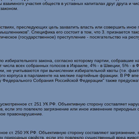
заимного участия обществ в уставных капиталах друг друга и чис
 законом.
ствиях, преследующих цель захватить власть или совершить иное
мышленников". Специфика его состоит в том, что 3. признается т
ическое (государственное) преступление - посягательство на респ
 избирательного закона, согласно которому партии, собравшие н
 числа всех собранных голосов в Израиле, 4% - в Швеции, 5% - в ФР
ии, не учитываются при вычислении избирательной квоты (т.е. факт
ого корпуса в парламенте на мелкие партийные фракции. В РФ вп
уму Федерального Собрания Российской Федерации" также предусм
мотренное ст. 251 УК РФ. Объективную сторону составляет нар
в, если это повлекло загрязнение или иное изменение природных с
вное правонарушение.
ое ст. 250 УК РФ. Объективную сторону составляют загрязнение,
их природных свойств, если это повлекло существенный вред живо