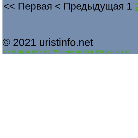
<<
Первая
<
Предыдущая
1
© 2021 uristinfo.net
Історія України
История РФ
Исковые заявления
Контакты
Статьи