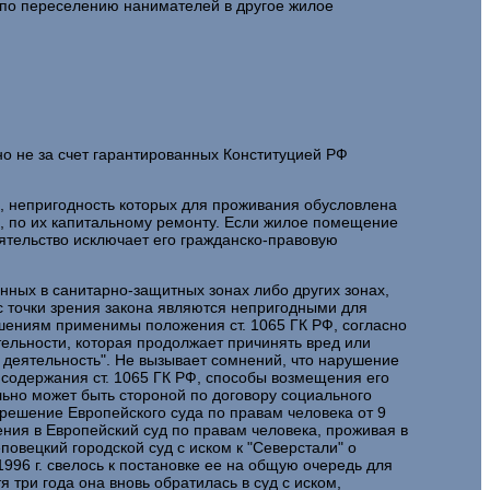
 по переселению нанимателей в другое жилое
но не за счет гарантированных Конституцией РФ
х, непригодность которых для проживания обусловлена
 по их капитальному ремонту. Если жилое помещение
ятельство исключает его гражданско-правовую
ных в санитарно-защитных зонах либо других зонах,
 с точки зрения закона являются непригодными для
ошениям применимы положения ст. 1065 ГК РФ, согласно
ельности, которая продолжает причинять вред или
 деятельность". Не вызывает сомнений, что нарушение
 содержания ст. 1065 ГК РФ, способы возмещения его
льно может быть стороной по договору социального
решение Европейского суда по правам человека от 9
щения в Европейский суд по правам человека, проживая в
овецкий городской суд с иском к "Северстали" о
996 г. свелось к постановке ее на общую очередь для
три года она вновь обратилась в суд с иском,