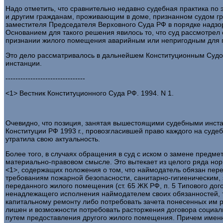
Надо отметить, что сравнительно недавно судебная практика по
и другим гражданам, проживающим в доме, признанном судом г
заместителя Председателя Верховного Суда РФ в порядке надзо
Основанием для такого решения явилось то, что суд рассмотрел
признании жилого помещения аварийным или непригодным для 
Это дело рассматривалось в дальнейшем Конституционным Судом
инстанции.
--------------------------------
<1> Вестник Конституционного Суда РФ. 1994. N 1.
Очевидно, что позиция, занятая вышестоящими судебными инстан
Конституции РФ 1993 г., провозгласившей право каждого на суде
утратила свою актуальность.
Более того, в случаях обращения в суд с иском о замене предме
материально-правовом смысле. Это вытекает из целого ряда нор
<1>, содержащих положения о том, что наймодатель обязан пер
требованиям пожарной безопасности, санитарно-гигиеническим,
переданного жилого помещения (ст. 65 ЖК РФ, п. 5 Типового до
ненадлежащего исполнения наймодателем своих обязанностей, т
капитальному ремонту либо потребовать зачета понесенных им р
лишен и возможности потребовать расторжения договора социал
путем предоставления другого жилого помещения. Причем именно