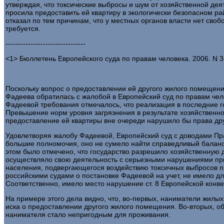
утверждая, что токсические выбросы и шум от хозяйственной де
просила предоставить ей квартиру в экологически безопасном ра
отказал по тем причинам, что у местных органов власти нет своб
требуется.
--------------------------------
<1> Бюллетень Европейского суда по правам человека. 2006. N 3.
Поскольку вопрос о предоставлении ей другого жилого помещени
Фадеева обратилась с жалобой в Европейский суд по правам чел
Фадеевой требования отмечалось, что реализация в последние г
Превышение норм уровня загрязнения в результате хозяйственн
предоставление ей квартиры вне очереди нарушило бы права дру
Удовлетворяя жалобу Фадеевой, Европейский суд с доводами Пра
большие полномочия, оно не сумело найти справедливый баланс
этом было отмечено, что государство разрешило хозяйственную
осуществляло свою деятельность с серьезными нарушениями при
населения, подвергающегося воздействию токсичных выбросов п
российскими судами о постановке Фадеевой на учет, не имело дл
Соответственно, имело место нарушение ст. 8 Европейской конве
На примере этого дела видно, что, во-первых, наниматели жилы
иска о предоставлении другого жилого помещения. Во-вторых, о
нанимателя стало непригодным для проживания.