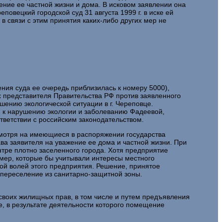
ение ее частной жизни и дома. В исковом заявлении она
овецкий городской суд 31 августа 1999 г. в иске ей
 в связи с этим принятия каких-либо других мер не
ния суда ее очередь приблизилась к номеру 5000),
х представителя Правительства РФ против заявленного
ению экологической ситуации в г. Череповце.
и к нарушению экологии и заболеванию Фадеевой,
ветствии с российским законодательством.
есмотря на имеющиеся в распоряжении государства
а заявителя на уважение ее дома и частной жизни. При
тре плотно заселенного города. Хотя предприятие
мер, которые бы учитывали интересы местного
ой волей этого предприятия. Решение, принятое
а переселение из санитарно-защитной зоны.
своих жилищных прав, в том числе и путем предъявления
, в результате деятельности которого помещение