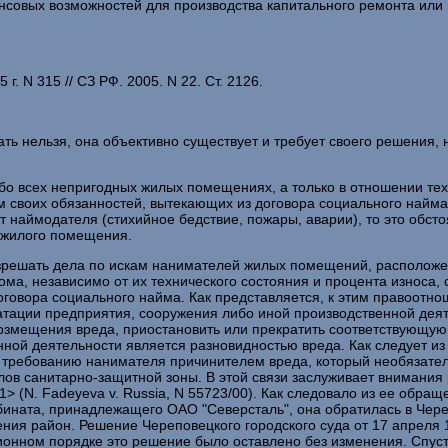
нсовых возможностей для производства капитального ремонта или
 N 315 // СЗ РФ. 2005. N 22. Ст. 2126.
ть нельзя, она объективно существует и требует своего решения, 
 обо всех непригодных жилых помещениях, а только в отношении те
воих обязанностей, вытекающих из договора социального найма,
 наймодателя (стихийное бедствие, пожары, аварии), то это обсто
 жилого помещения.
азрешать дела по искам нанимателей жилых помещений, расположен
ма, независимо от их технического состояния и процента износа,
договора социального найма. Как представляется, к этим правоотн
атации предприятия, сооружения либо иной производственной деят
возмещения вреда, приостановить или прекратить соответствующую
нной деятельности является разновидностью вреда. Как следует из
по требованию нанимателя причинителем вреда, который необязате
в санитарно-защитной зоны. В этой связи заслуживает внимания 
> (N. Fadeyeva v. Russia, N 55723/00). Как следовало из ее обра
ината, принадлежащего ОАО "Северсталь", она обратилась в Череп
ения район. Решение Череповецкого городского суда от 17 апреля 1
онном порядке это решение было оставлено без изменения. Спустя 