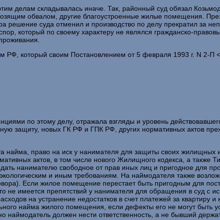
 этим делам складывалась иначе. Так, районный суд обязал Козьм
розящим обвалом, другие благоустроенные жилые помещения. Пре
ра решение суда отменил и производство по делу прекратил за н
 спор, который по своему характеру не являлся гражданско-правов
проживания.
 РФ, который своим Постановлением от 5 февраля 1993 г. N 2-П 
циями по этому делу, отражала взгляды и уровень действовавшего
бную защиту, новых ГК РФ и ГПК РФ, других нормативных актов пре
та найма, право на иск у нанимателя для защиты своих жилищных и
мативных актов, в том числе нового Жилищного кодекса, а также 
едать нанимателю свободное от прав иных лиц и пригодное для п
 экологическим и иным требованиям. На наймодателя также возло
говора). Если жилое помещение перестает быть пригодным для по
о не имеется препятствий у нанимателя для обращения в суд с и
асходов на устранение недостатков в счет платежей за квартиру 
ьного найма жилого помещения, если дефекты его не могут быть 
 наймодатель должен нести ответственность, а не бывший держат