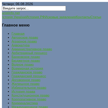
Четверг, 06.08.2026
uristinfo.net
Історія України
История РФ
Исковые заявления
Контакты
Статьи
Главное меню
Главная
Авторское право
Аграрное право
Адвокатура
Административное право
Арбитражный процесс
Банковское право
Бюджетное право
Водное право
Всемирная история
Гражданское право
Гражданский процесс
Договорное право
Жилищное право
Избирательное право
История права
Конституционное право
Корпоративное право
Криминалистика
Международное право