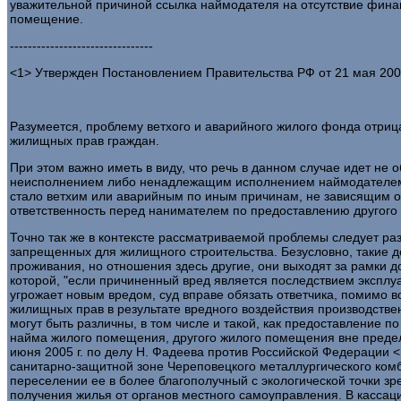
уважительной причиной ссылка наймодателя на отсутствие фина
помещение.
--------------------------------
<1> Утвержден Постановлением Правительства РФ от 21 мая 2005 г.
Разумеется, проблему ветхого и аварийного жилого фонда отрица
жилищных прав граждан.
При этом важно иметь в виду, что речь в данном случае идет не
неисполнением либо ненадлежащим исполнением наймодателем с
стало ветхим или аварийным по иным причинам, не зависящим от
ответственность перед нанимателем по предоставлению другого
Точно так же в контексте рассматриваемой проблемы следует р
запрещенных для жилищного строительства. Безусловно, такие до
проживания, но отношения здесь другие, они выходят за рамки 
которой, "если причиненный вред является последствием эксплу
угрожает новым вредом, суд вправе обязать ответчика, помимо 
жилищных прав в результате вредного воздействия производстве
могут быть различны, в том числе и такой, как предоставление 
найма жилого помещения, другого жилого помещения вне предело
июня 2005 г. по делу Н. Фадеева против Российской Федерации <1
санитарно-защитной зоне Череповецкого металлургического комб
переселении ее в более благополучный с экологической точки зр
получения жилья от органов местного самоуправления. В кассаци