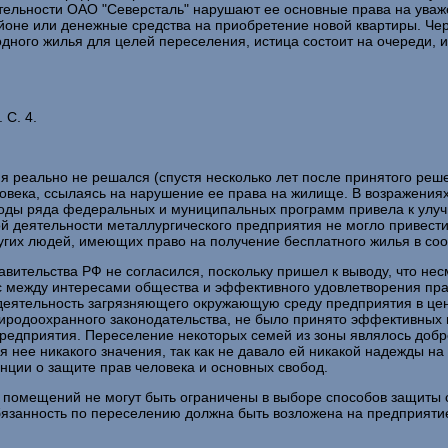
ятельности ОАО "Северсталь" нарушают ее основные права на уваж
йоне или денежные средства на приобретение новой квартиры. Череп
одного жилья для целей переселения, истица состоит на очереди, и
 С. 4.
я реально не решался (спустя несколько лет после принятого реше
овека, ссылаясь на нарушение ее права на жилище. В возражения
оды ряда федеральных и муниципальных программ привела к улучш
ой деятельности металлургического предприятия не могло привест
гих людей, имеющих право на получение бесплатного жилья в соот
вительства РФ не согласился, поскольку пришел к выводу, что н
 между интересами общества и эффективного удовлетворения прав
 деятельность загрязняющего окружающую среду предприятия в цен
родоохранного законодательства, не было принято эффективных 
редприятия. Переселение некоторых семей из зоны являлось добр
я нее никакого значения, так как не давало ей никакой надежды н
нции о защите прав человека и основных свобод.
х помещений не могут быть ограничены в выборе способов защиты 
бязанность по переселению должна быть возложена на предприятие