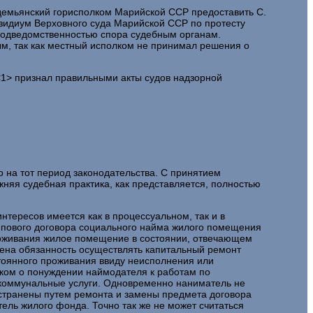
одемьянский горисполком Марийской ССР предоставить С.
зидиум Верховного суда Марийской ССР по протесту
еподведомственностью спора судебным органам.
ым, так как местный исполком не принимал решения о
<1> признал правильными акты судов надзорной
 на тот период законодательства. С принятием
жняя судебная практика, как представляется, полностью
нтересов имеется как в процессуальном, так и в
Типового договора социального найма жилого помещения
роживания жилое помещение в состоянии, отвечающем
жена обязанность осуществлять капитальный ремонт
стоянного проживания ввиду неисполнения или
ском о понуждении наймодателя к работам по
и коммунальные услуги. Одновременно наниматель не
устранены путем ремонта и замены предмета договора
ель жилого фонда. Точно так же не может считаться