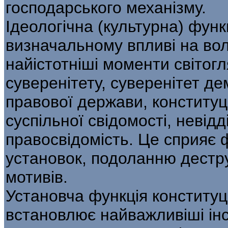
господарського механізму.
Ідеологічна (культурна) функц
визначальному впливі на во
найістотніші моменти світог
суверенітету, суверенітет де
правової держави, конститу
суспільної свідомості, невід
правосвідомість. Це сприяє
установок, подоланню дестр
мотивів.
Установча функція конституці
встановлює найважливіші інс