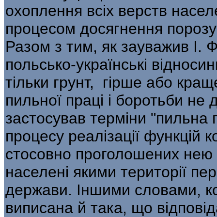
охоплення всіх верств населе
процесом досягнення порозум
Разом з тим, як зауважив І. 
польсько-українські відносини
тільки грунт, гірше або кращ
пильної праці і боротьби не д
застосував терміни "пильна п
процесу реалізації функцій 
стосовно проголошених нею п
населені якими території пер
держави. Іншими словами, ко
виписана й така, що відпові