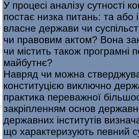
У процесі аналізу сутності к
постає низка питань: та або 
власне держави чи суспільст
чи правовим актом? Вона зак
чи містить також програмні 
майбутнє?
Навряд чи можна стверджуват
конституцією виключно держа
практика переважної більшост
закріпленням основ державн
державних інститутів визнач
що характеризують певний су