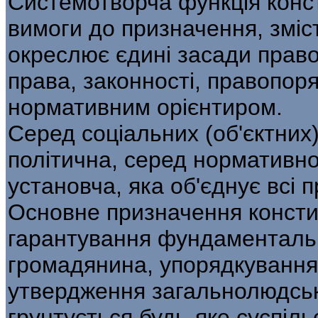
Системотворча функція конст
вимоги до призначення, зміст
окреслює єдині засади право
права, законності, правопоря
нормативним орієнтиром.
Серед соціальних (об'єктних)
політична, серед нормативно
установча, яка об'єднує всі п
Основне призначення констит
гарантування фундаменталь
громадянина, упорядкування 
утвердження загальнолюдськ
грунтується будь-яке суспіль