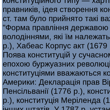
конституційного типу — хартія
правників, ідея створення кон
ст. там було прийнято такі ва
"Форма правління державою Ан
володіннями, які їм належат
р.), Хабеас Корпус акт (1679 
Поява конституцій у сучасном
епохою буржуазних революц
конституціями вважаються кон
Америки: Декларація прав Вірг
Пенсільванії (1776 p.), конст
p.), конституція Меріленда (1
інших штатів. У 1787 р. уст