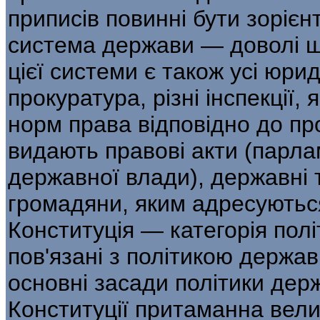
приписів повинні бути зорієн
система держави — доволі 
цієї системи є також усі юри
прокуратура, різні інспекції,
норм права відповідно до про
видають правові акти (парла
державної влади), державні т
громадяни, яким адресуються
Конституція — категорія пол
пов'язані з політикою держав
основні засади політики держ
Конституції притаманна вел