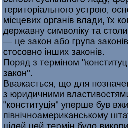
територіального устрою, осно
місцевих органів влади, їх к
державну символіку та стол
— це закон або група законі
стосовно інших законів.
Поряд з терміном "конституц
закон".
Вважається, що для позначе
з юридичними властивостями
"конституція" уперше був вж
північноамериканському штат
цілей цей термін було викори