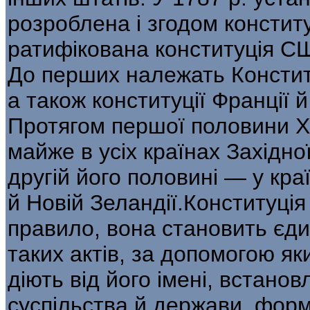
розроблена і згодом констит
ратифікована конституція С
До перших належать Констит
а також конституції Франції 
Протягом першої половини XIX
майже в усіх країнах Західно
другій його половині — у кра
й Новій Зеландії.Конституція
правило, вона становить єди
таких актів, за допомогою я
діють від його імені, встан
суспільства й держави, форм