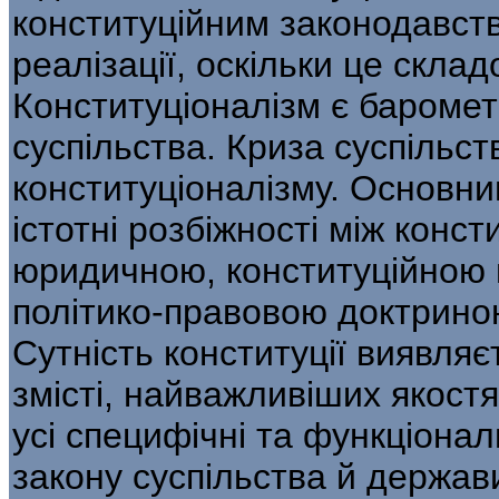
конституційним законодавст
реалізації, оскільки це склад
Конституціоналізм є баромет
суспільства. Криза суспільс
конституціоналізму. Основни
істотні розбіжності між конс
юридичною, конституційною 
політико-правовою доктрино
Сутність конституції виявляєт
змісті, найважливіших якостя
усі специфічні та функціона
закону суспільства й держав