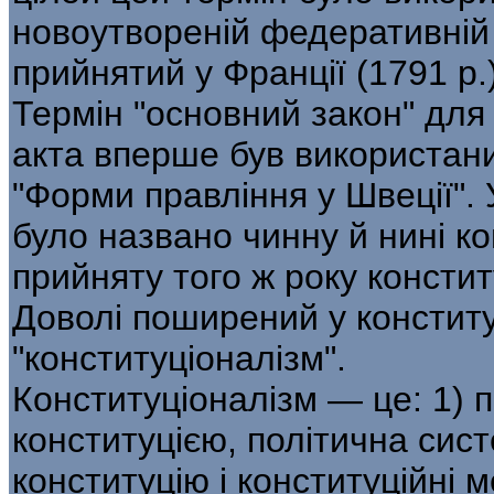
новоутвореній федеративній
прийнятий у Франції (1791 р.)
Термін "основний закон" для
акта вперше був використани
"Форми правління у Швеції".
було названо чинну й нині ко
прийняту того ж року констит
Доволі поширений у конститу
"конституціоналізм".
Конституціоналізм — це: 1) 
конституцією, політична сис
конституцію і конституційні м