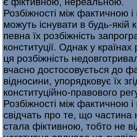
є фіктивною, нереальною.
Розбіжності між фактичною 
можуть існувати в будь-якій к
певна їх розбіжність запрог
конституції. Однак у країнах
ця розбіжність недовготрива
вчасно достосовується до фак
відносини, упорядковує їх зг
конституційно-правового ре
Розбіжності між фактичною 
свідчать про те, що частина
стала фіктивною, тобто не ві