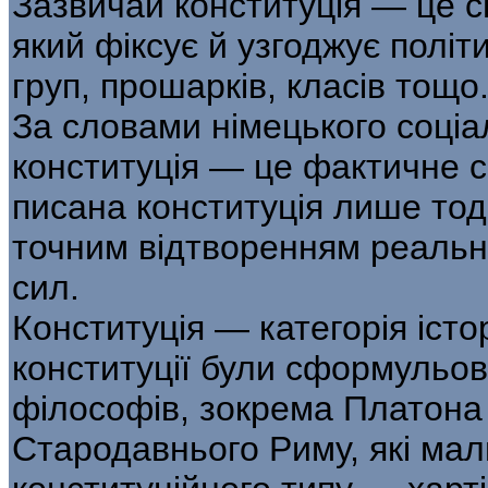
Зазвичай конституція — це с
який фіксує й узгоджує політ
груп, прошарків, класів тощо
За словами німецького соціа
конституція — це фактичне сп
писана конституція лише тоді
точним відтворенням реальн
сил.
Конституція — категорія іст
конституції були сформульов
філософів, зокрема Платона і
Стародавнього Риму, які мал