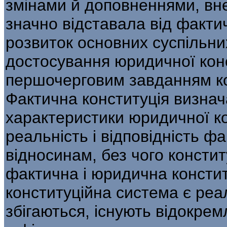
змінами й доповненнями, вне
значно відставала від фактич
розвиток основних суспільних
достосування юридичної конс
першочерговим завданням ко
Фактична конституція визнач
характеристики юридичної ко
реальність і відповідність 
відносинам, без чого консти
фактична і юридична конститу
конституційна система є реа
збігаються, існують відокрем