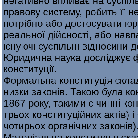
негативно впливає на суспіль
правову систему, робить її 
потрібно або достосувати юр
реальної дійсності, або нав
існуючі суспільні відносини д
Юридична наука досліджує ф
конституції.
Формальна конституція склад
низки законів. Такою була к
1867 року, такими є чинні кон
трьох конституційних актів) і
чотирьох органічних законів)
Матеріальна конституція скла