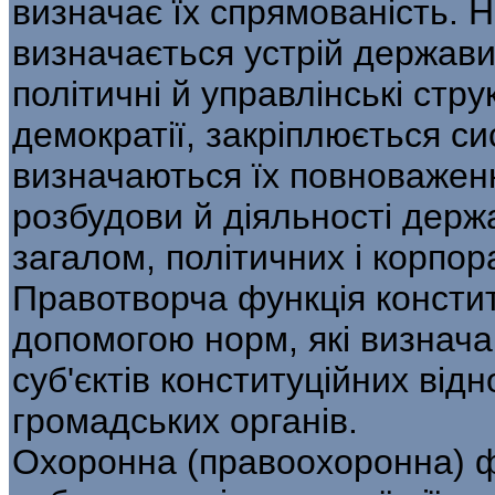
визначає їх спрямованість. 
визначається устрій держав
політичні й управлінські стру
демократії, закріплюється с
визначаються їх повноваженн
розбудови й діяльності держа
загалом, політичних і корпор
Правотворча функція конститу
допомогою норм, які визнача
суб'єктів конституційних від
громадських органів.
Охоронна (правоохоронна) фу