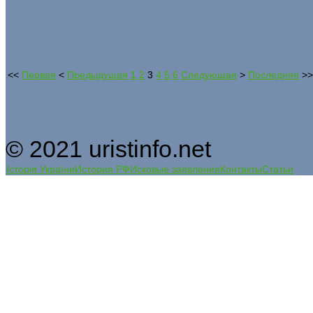
<<
Первая
<
Предыдущая
1
2
3
4
5
6
Следующая
>
Последняя
>>
© 2021 uristinfo.net
Історія України
История РФ
Исковые заявления
Контакты
Статьи