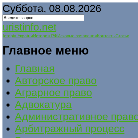
Суббота, 08.08.2026
uristinfo.net
Історія України
История РФ
Исковые заявления
Контакты
Статьи
Главное меню
Главная
Авторское право
Аграрное право
Адвокатура
Административное прав
Арбитражный процесс