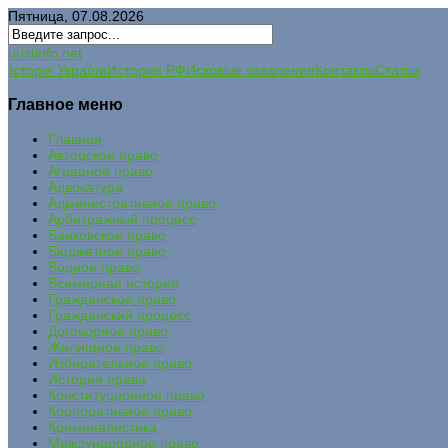
Пятница, 07.08.2026
uristinfo.net
Історія України
История РФ
Исковые заявления
Контакты
Статьи
Главное меню
Главная
Авторское право
Аграрное право
Адвокатура
Административное право
Арбитражный процесс
Банковское право
Бюджетное право
Водное право
Всемирная история
Гражданское право
Гражданский процесс
Договорное право
Жилищное право
Избирательное право
История права
Конституционное право
Корпоративное право
Криминалистика
Международное право