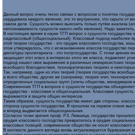
Данный вопрос очень тесно связан с вопросом о понятии государст
сердцевина каждого явления, это то внутреннее, что скрыто от вн
самом деле. Сущность можно выяснить только путём анализа (агно
непознаваемость сущности какого-либо явления). Надо заметить,
В настоящее время в науке ТГП вопрос о сущности государства о
надклассовый (общесоциальный). Классовый подход наиболее ярко
этой теории государство - это орудие классового господства, м
этом утверждалось, что с исчезновением классов государство пе
диктатуры пролетариата - это полугосударство. С точки зрения
защищает этот класс в интересах этого же класса, подавляет уг
подход нашел свое выражение в различных немарксистских теория
всеобщего благоденствия, технократических теориях и некоторых
Так, например, одни из этих теорий (теория государства всеобще
а всего общества; другие же (например, теория элит, технократич
определенных социальных групп (элиты общества, менеджеров и т
Современная ТГП в вопросе о сущности государства объединяет 
государства - классовая и общесоциальная. Классовая сущность
выражается в защите общих интересов.
Таким образом, сущность государства имеет две стороны: класс
сторона сущности государства. В прошлом на первом плане выст
и вперед выдвигается общесоциальная.
Согласно точки зрения проф. Р.З. Лившица, государство прошлог
орудия классового господства превратилось в орудие социальных
классовых позиций, современное общество не носит классового 
В контексте данного взгляда вновь актуализируется буржуазная 
обществе существуют множество различных слоев населения (страт