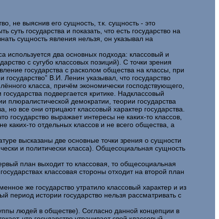
о, не выяснив его сущность, т.к. сущность - это
ь суть государства и показать, что есть государство на
знать сущность явления нельзя, он указывал на
са используется два основных подхода: классовый и
арство с сугубо классовых позиций). С точки зрения
явление государства с расколом общества на классы, при
 государство” В.И. Ленин указывал, что государство
елённого класса, причём экономически господствующего,
и государства подвергается критике. Надклассовый
рии плюралистической демократии, теории государства
а, но все они отрицают классовый характер государства.
то государство выражает интересы не каких-то классов,
не каких-то отдельных классов и не всего общества, а
атуре высказаны две основные точки зрения о сущности
ически и политически класса). Общесоциальная сущность
ервый план выходит то классовая, то общесоциальная
государствах классовая стороны отходит на второй план
менное же государство утратило классовый характер и из
ый период истории государство нельзя рассматривать с
руппы людей в обществе). Согласно данной концепции в
екает, что государство утрачивает свой классовый