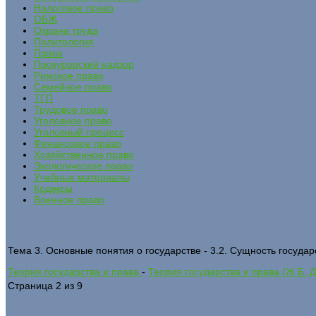
Налоговое право
ОБЖ
Охрана труда
Политология
Право
Прокурорский надзор
Римское право
Семейное право
ТГП
Трудовое право
Уголовное право
Уголовный процесс
Финансовое право
Хозяйственное право
Экологическое право
Учебные материалы
Кодексы
Военное право
Тема 3. Основные понятия о государстве - 3.2. Сущность государ
Теория государства и права
-
Теория государства и права (Ж.Б. 
Страница 2 из 9