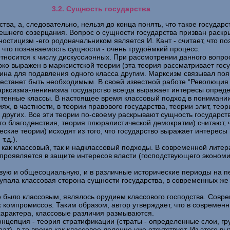
3.2. Сущность государства
ва, а, следовательно, нельзя до конца понять, что такое государств
ешнего созерцания. Вопрос о сущности государства призван раскрыт
стицизм -его родоначальником является И. Кант - считает, что по
 что познаваемость сущности - очень трудоёмкий процесс.
тносится к числу дискуссионных. При рассмотрении данного вопро
 выражен в марксистской теории (эта теория рассматривает госуд
ашина для подавления одного класса другим. Марксизм связывал по
рестанет быть необходимым. В своей известной работе “Революция и
 марксизма-ленинизма государство всегда выражает интересы опред
нетенные классы. В настоящее время классовый подход в понимани
х, в частности, в теории правового государства, теории элит, тео
 других. Все эти теории по-своему раскрывают сущность государств
го благоденствия, теория плюралистической демократии) считают, ч
еские теории) исходят из того, что государство выражает интересы 
.д.).
как классовый, так и надклассовый подходы. В современной литер
 проявляется в защите интересов власти (господствующего эконом
овую и общесоциальную, и в различные исторические периоды на п
упала классовая сторона сущности государства, в современных же 
о было классовым, являлось орудием классового господства. Совре
 компромиссов. Таким образом, автор утверждает, что в современн
характера, классовые различия размываются.
концепция - теория стратификации (страты - определенные слои, г
), в то время как классовое деление уже отсутствует. Из этого выт