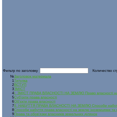
Фильтр по заголовку
Количество ст
№
Заголовок материала
1
Титулка
2
ВСТУП
3
ЗМІСТ
4
І. ЗМІСТ ПРАВА ВЛАСНОСТІ НА ЗЕМЛЮ Право власності н
5
Суб'єкти права власності
6
Об'єкти права власності
7
ІІ. НАБУТТЯ ПРАВА ВЛАСНОСТІ НА ЗЕМЛЮ Способи набуття
8
Способи набуття права власності на землю іноземцями та
9
Права та обов'язки власників земельних ділянок