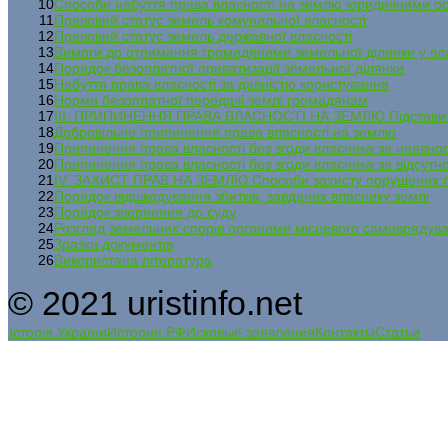
10
Способи набуття права власності на землю юридичними о
11
Правовий статус земель комунальної власності
12
Правовий статус земель державної власності
13
Вимоги до отримання громадянами земельної ділянки у вл
14
Порядок безоплатної приватизації земельної ділянки
15
Набуття права власності за давністю користування
16
Норми безоплатної передачі землі громадянам
17
ІІІ. ПРИПИНЕННЯ ПРАВА ВЛАСНОСТІ НА ЗЕМЛЮ Підстави п
18
Добровільне припинення права власності на землю
19
Припинення права власності без згоди власника за наявнос
20
Припинення права власності без згоди власника за відсутно
21
IV. ЗАХИСТ ПРАВ НА ЗЕМЛЮ Способи захисту порушених 
22
Порядок відшкодування збитків, завданих власнику землі
23
Порядок звернення до суду
24
Розгляд земельних спорів органами місцевого самоврядува
25
Зразки документів
26
Використана література
© 2021 uristinfo.net
Історія України
История РФ
Исковые заявления
Контакты
Статьи