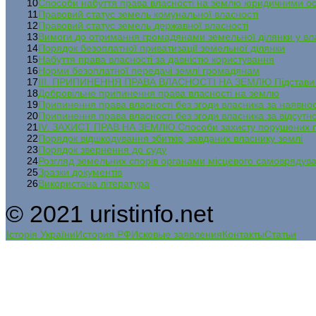
10
Способи набуття права власності на землю юридичними о
11
Правовий статус земель комунальної власності
12
Правовий статус земель державної власності
13
Вимоги до отримання громадянами земельної ділянки у вл
14
Порядок безоплатної приватизації земельної ділянки
15
Набуття права власності за давністю користування
16
Норми безоплатної передачі землі громадянам
17
ІІІ. ПРИПИНЕННЯ ПРАВА ВЛАСНОСТІ НА ЗЕМЛЮ Підстави п
18
Добровільне припинення права власності на землю
19
Припинення права власності без згоди власника за наявнос
20
Припинення права власності без згоди власника за відсутно
21
IV. ЗАХИСТ ПРАВ НА ЗЕМЛЮ Способи захисту порушених 
22
Порядок відшкодування збитків, завданих власнику землі
23
Порядок звернення до суду
24
Розгляд земельних спорів органами місцевого самоврядува
25
Зразки документів
26
Використана література
© 2021 uristinfo.net
Історія України
История РФ
Исковые заявления
Контакты
Статьи