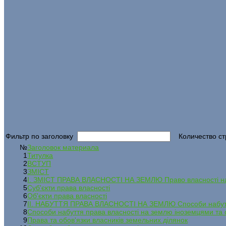
Фильтр по заголовку
Количество ст
№
Заголовок материала
1
Титулка
2
ВСТУП
3
ЗМІСТ
4
І. ЗМІСТ ПРАВА ВЛАСНОСТІ НА ЗЕМЛЮ Право власності н
5
Суб'єкти права власності
6
Об'єкти права власності
7
ІІ. НАБУТТЯ ПРАВА ВЛАСНОСТІ НА ЗЕМЛЮ Способи набуття
8
Способи набуття права власності на землю іноземцями та
9
Права та обов'язки власників земельних ділянок