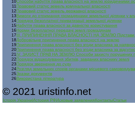
10
Способи набуття права власності на землю юридичними о
11
Правовий статус земель комунальної власності
12
Правовий статус земель державної власності
13
Вимоги до отримання громадянами земельної ділянки у вл
14
Порядок безоплатної приватизації земельної ділянки
15
Набуття права власності за давністю користування
16
Норми безоплатної передачі землі громадянам
17
ІІІ. ПРИПИНЕННЯ ПРАВА ВЛАСНОСТІ НА ЗЕМЛЮ Підстави п
18
Добровільне припинення права власності на землю
19
Припинення права власності без згоди власника за наявнос
20
Припинення права власності без згоди власника за відсутно
21
IV. ЗАХИСТ ПРАВ НА ЗЕМЛЮ Способи захисту порушених 
22
Порядок відшкодування збитків, завданих власнику землі
23
Порядок звернення до суду
24
Розгляд земельних спорів органами місцевого самоврядува
25
Зразки документів
26
Використана література
© 2021 uristinfo.net
Історія України
История РФ
Исковые заявления
Контакты
Статьи