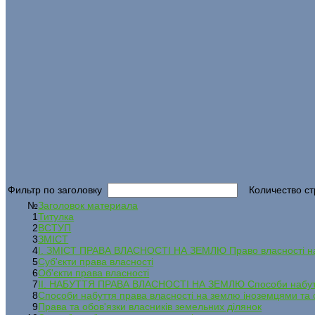
Фильтр по заголовку
Количество ст
№
Заголовок материала
1
Титулка
2
ВСТУП
3
ЗМІСТ
4
І. ЗМІСТ ПРАВА ВЛАСНОСТІ НА ЗЕМЛЮ Право власності н
5
Суб'єкти права власності
6
Об'єкти права власності
7
ІІ. НАБУТТЯ ПРАВА ВЛАСНОСТІ НА ЗЕМЛЮ Способи набуття
8
Способи набуття права власності на землю іноземцями та
9
Права та обов'язки власників земельних ділянок